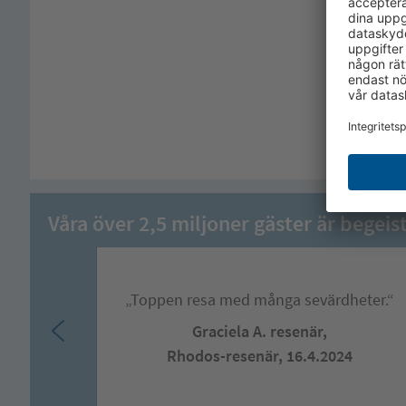
Våra över 2,5 miljoner gäster är begeis
„Toppen resa med många sevärdheter.“
Graciela A. resenär,
Rhodos-resenär, 16.4.2024