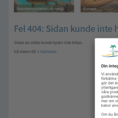
Rekommendation av resor
Europa
Fel 404: Sidan kunde inte h
Sidan du sökte kunde tyvärr inte hittas.
Gå vidare till
Startsida
.