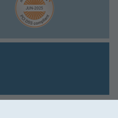
tällningar för cookies
Flygplats
Allmänna resevillkor