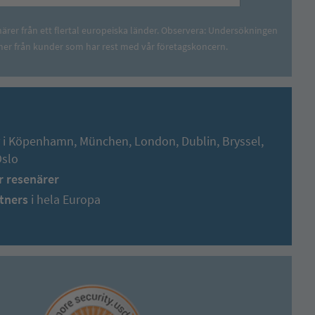
närer från ett flertal europeiska länder. Observera: Undersökningen
er från kunder som har rest med vår företagskoncern.
r i Köpenhamn, München, London, Dublin, Bryssel,
Oslo
r resenärer
tners
i hela Europa