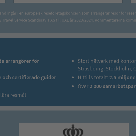
and ingår i en europeisk reseföretagskoncern som arrangerar resor för rese
 Travel Service Scandinavia AS till UAE år 2023/2024. Kommentarerna komm
ta arrangörer för
Stort nätverk med konto
Strasbourg, Stockholm, 
 och certifierade guider
Hittills totalt:
2,5 miljone
Över
2 000 samarbetspar
ulära resmål