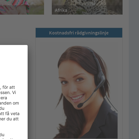
Afrika
Kostnadsfri rådgivningslinje