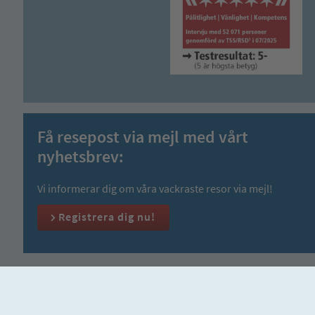
Få resepost via mejl med vårt
nyhetsbrev:
Vi informerar dig om våra vackraste resor via mejl!
Registrera dig nu!
Om oss
Dina fantastiska fördelar
Säkra ditt TSS-nyhe