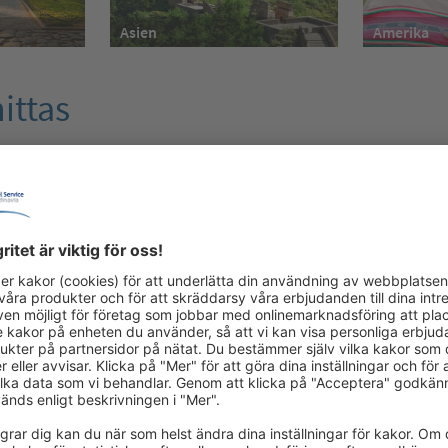
Amerika
Asien
ittas