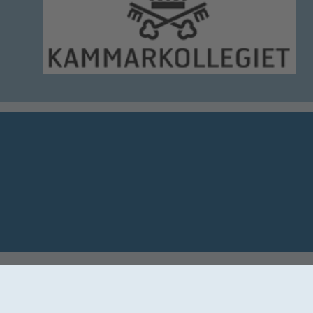
tsbrev nu!
Kontakt
Utgivning
Säkerhet
Dataskydd
Ins
Reseförsäkring
Betala resa