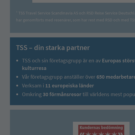
¹ TSS Travel Service Scandinavia AS och RSD Reise Service Deutschl
har genomförts med resenärer, som har rest med RSD och med TSS
TSS – din starka partner
TSS och sin företagsgrupp är en av
Europas störs
kulturresa
Vår företagsgrupp anställer över
650 medarbetare
Verksam i
11 europeiska länder
Omkring
30 förmånsresor
till världens mest pop