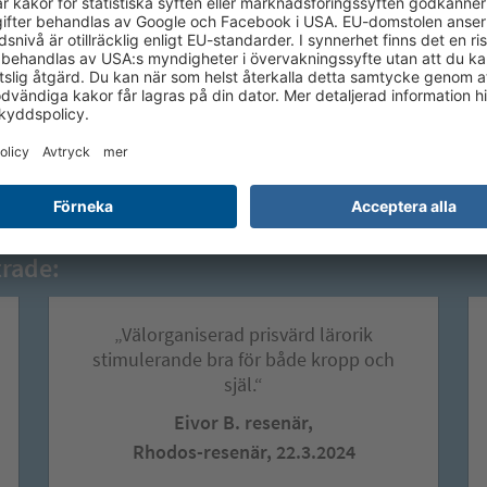
trade:
„Välorganiserad prisvärd lärorik
stimulerande bra för både kropp och
själ.“
Eivor B. resenär,
Rhodos-resenär, 22.3.2024