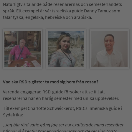
Naturligtvis talar de både resenärernas och semesterlandets
språk. Ett exempel är vår israeliska guide Danny Tamuz som
talar tyska, engelska, hebreiska och arabiska.
Vad ska RSD:s gäster ta med sig hem från resan?
Varenda engagerad RSD-guide försöker att se till att
resenärerna har en härlig semester med unika upplevelser.
Till exempel Charlotte Schweickerdt, RSD:s inhemska guide i
Sydafrika:
„Jag blir rörd varje gång jag ser hur exalterade mina resenärer
blir när vi
åker till Kruger nationalpark och de ser sina första