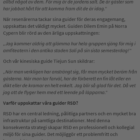
alltid något av dem. För mig är de jordens salt. De är gäster som
har jobbat hårt för att komma fram dit de är idag.“
När resenärerna tackar sina guider för deras engagemang,
uppskattas det väldigt mycket. Guiden Dilem Emin på Norra
Cypern blir rörd av den ärliga uppskattningen:
„Jag kommer aldrig att glömma hur hela gruppen sjöng för mig i
amfiteatern i den antika staden Soli på sin sista semesterdag!“
Och vår kinesiska guide Tiejun Sun skildrar:
„När man verkligen har ansträngt sig, får man mycket beröm från
gästerna. När man tar farväl, har de förberett en fin låt eller en
dikt eller de kramar en helt enkelt. Jag blir så glad för det. Då vet
jag att de flyger hem med ett leende på läpparna.“
Varför uppskattar våra guider RSD?
RSD har en central ledning, pålitliga partners och en mycket bra
infrastruktur på samtliga destinationer. Med denna
konsekventa strategi skapar RSD en professionell och kollegial
miljö för sina guider. Det möjliggör ett problemfritt och