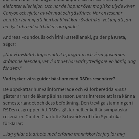
elefanter eller lejon. Och när de häpnar över magiska Blyde River
Canyon och njuter av vår mat och gästfrihet. När en resenär
berättar för mig att hen har blivit kär i Sydafrika, vet jag att jag
har lyckats helt och hållet som guide.“
Andreas Foundoulis och İrini Kastellianaki, guider på Kreta,
säger:
„När vi avslutat dagens utflyktsprogram och vi ser gästernas
strålande leenden, vet vi att det har varit ytterligare en härlig dag
för dem.“
Vad tycker våra guider bäst om med RSD:s resenärer?
De uppskattar hur välinformerade och välförberedda RSD:s
gäster är när de åker på sina resor. Deras intresse att lära känna
semesterlandet och dess befolkning. Den trevliga stämningen i
RSD:s resgrupper. Att RSD:s gäster helt enkelt är sympatiska
resenärer. Guiden Charlotte Schweickerdt från Sydafrika
förklarar:
„Jag gillar att arbeta med erfarna människor för jag lär mig