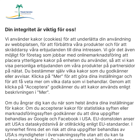
Få resepost via mejl med vårt nyhetsbrev:
Vi informerar dig om våra vackraste resor via mejl!
Registrera dig nu!