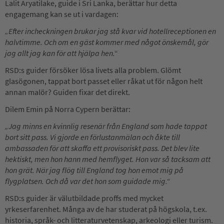
Lalit Aryatilake, guide i Sri Lanka, berättar hur detta
engagemang kan se ut i vardagen:
„Efter incheckningen brukar jag stå kvar vid hotellreceptionen en
halvtimme. Och om en gäst kommer med något önskemål, gör
jag allt jag kan för att hjälpa hen.“
RSD:s guider försöker lösa livets alla problem. Glömt
glasögonen, tappat bort passet eller råkat ut för någon helt
annan malör? Guiden fixar det direkt.
Dilem Emin på Norra Cypern berättar:
„Jag minns en kvinnlig resenär från England som hade tappat
bort sitt pass. Vi gjorde en förlustanmälan och åkte till
ambassaden för att skaffa ett provisoriskt pass. Det blev lite
hektiskt, men hon hann med hemflyget. Hon var så tacksam att
hon grät. När jag flög till England tog hon emot mig på
flygplatsen. Och då var det hon som guidade mig.“
RSD:s guider är välutbildade proffs med mycket
yrkeserfarenhet. Många av de har studerat på högskola, t.ex.
historia, språk- och litteraturvetenskap, arkeologi eller turism.