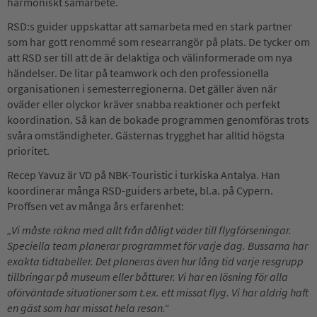
harmoniskt samarbete.
RSD:s guider uppskattar att samarbeta med en stark partner
som har gott renommé som researrangör på plats. De tycker om
att RSD ser till att de är delaktiga och välinformerade om nya
händelser. De litar på teamwork och den professionella
organisationen i semesterregionerna. Det gäller även när
oväder eller olyckor kräver snabba reaktioner och perfekt
koordination. Så kan de bokade programmen genomföras trots
svåra omständigheter. Gästernas trygghet har alltid högsta
prioritet.
Recep Yavuz är VD på NBK-Touristic i turkiska Antalya. Han
koordinerar många RSD-guiders arbete, bl.a. på Cypern.
Proffsen vet av många års erfarenhet:
„Vi måste räkna med allt från dåligt väder till flygförseningar.
Speciella team planerar programmet för varje dag. Bussarna har
exakta tidtabeller. Det planeras även hur lång tid varje resgrupp
tillbringar på museum eller båtturer. Vi har en lösning för alla
oförväntade situationer som t.ex. ett missat flyg. Vi har aldrig haft
en gäst som har missat hela resan.“