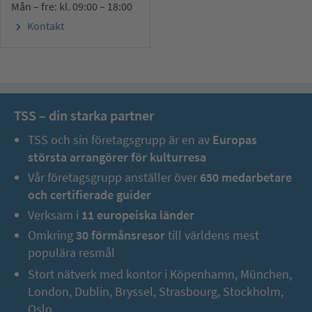
Mån – fre: kl. 09:00 – 18:00
Kontakt
TSS – din starka partner
TSS och sin företagsgrupp är en av
Europas
största arrangörer för kulturresa
Vår företagsgrupp anställer över
650 medarbetare
och certifierade guider
Verksam i
11 europeiska länder
Omkring
30 förmånsresor
till världens mest
populära resmål
Stort nätverk med kontor i Köpenhamn, München,
London, Dublin, Bryssel, Strasbourg, Stockholm,
Oslo