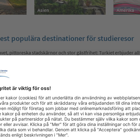
Amerika
Asien
mest populära destinationer för studieresor
vet, pittoreska stadskärnor och stor gästfrihet: Turkiet erbjuder all
ar Turkiet varit en av de viktigaste pelarna i TSS Travel Service Sc