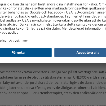
ärer
Kappadokien (världsarv)
rar till att efterfrågan på TSS-resor till Turkiet ökar igen efter c
s över den extraordinära kulturella mångfalden. Vi bor på utvalda
en ofta även med egen strand.
kiet beror också på de professionella guiderna. Dessa män och kvin
erfekt till TSS, en av Europas största arrangörer för studieresor. T
ts mest kända ledare för utgrävningar av forntida platser: „Tack för a
a välbevarade historiska skatter, våra hisnande landskap och vår 
sortimentet bekräftar expertens vänliga ord på ett övertygande sätt
ppadokien får ni se de otroliga älvskorstenarna i UNESCO-världsarv
n labyrint av underjordiska städer och naturligtvis de dansande de
år TSS-gästerna uppleva Efesos, en av de viktigaste ruinerna i världen
öklädda toppar. Eller Artemistemplet, ett av den antika världens 
llsammans. Besöket i denna hisnande metropol är en oförglömlig uppl