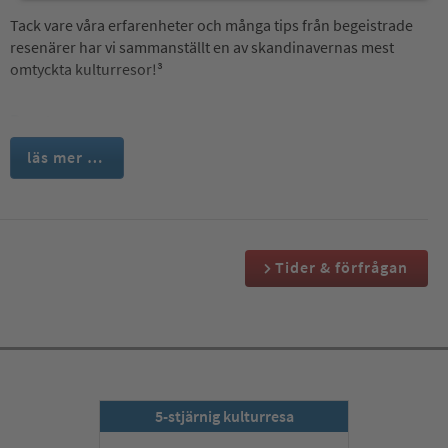
Tack vare våra erfarenheter och många tips från begeistrade
resenärer har vi sammanställt en av skandinavernas mest
omtyckta kulturresor!³
Dag 1:
Resa till Ercan & transfer till vårt stjärnhotell
läs mer …
Tider & förfrågan
5-stjärnig kulturresa