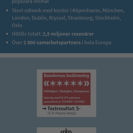
populära resmål
vackraste strand. På vår mysiga strandpromenad kan vi med lite
tur upptäcka spår som oäkta karettsköldpaddor har lämnat i
Stort nätverk med kontor i Köpenhamn, München,
sanden. Dagens höjdpunkt blir besöket på den imponerande
London, Dublin, Bryssel, Strasbourg, Stockholm,
Kyrkan Agios Afksentios i Büyükkonuk (inträde ingår) som har
Oslo
restaurerats genom ett EU-kulturprojekt.
Hittills totalt:
2,5 miljoner resenärer
Dag 4:
Över
2 000 samarbetspartners
i hela Europa
Famagusta, St. Nikolaus-katedralen &
miniatyrparken