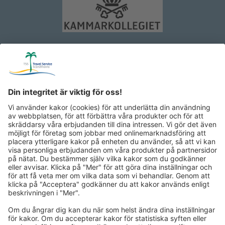
Under vår dagens upptäcktsfärd genom Famagusta beundrar vi
från utsidan den imponerande katedralen St. Nikolaus, ett känt
landmärke i staden, som av osmanerna döptes om till dagens
Lala Mustafa Pasha-moskén. Därefter upplever vi fascinerande,
flera hundra år gammal hantverkskonst i ett traditionellt
mattgalleri vid Famagustas hamn. Vi beundrar mattornas
mångfald och praktfulla färger. I anslutning beger vi oss till
miniatyrparken (inträde ingår) och gläder oss över de 15
viktigaste höjdpunkterna på hela ön i miniatyrformat. Vi
tillbringar de kommande fyra nätterna i det lugna Kyrenia-
området.
Dag 5:
Klostret Bellapais, hamnstad Kyrenia, fästning &
Få resepost via mejl med vårt nyhetsbrev:
skeppsmuseum