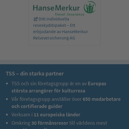
Ditt individuella
reseskyddspaket – Ett
erbjudande av HanseMerkur
Reiseversicherung AG
Idag ger vi oss ut på en panoramatur in i den orörda delen av
norra Cypern mot Karpasshalvön. Landskapet passerar förbi
TSS – din starka partner
oss som en vacker målning, där mjuka kullar och täta skogar
smälter samman. Vi passerar först den pittoreska fiskebyn
TSS och sin företagsgrupp är en av
Europas
Dipkarpaz. En lugn plats med traditionella stenhus och vänliga
största arrangörer för kulturresa
invånare som ägnar sig åt sina hantverksmässiga sysslor. Vi
fortsätter sedan till det fascinerande klostret St. Andreas
Vår företagsgrupp anställer över
650 medarbetare
(inträde ingår). Detta tillägnades aposteln Andreas,
och certifierade guider
resenärernas och de sjukas skyddshelgon. Klostret anses vara
Verksam i
11 europeiska länder
en av öns mest betydelsefulla vallfartsorter och lockar pilgrimer
Omkring
30 förmånsresor
till världens mest
från hela världen. Sedan kommer vi till Golden Beach, Cyperns