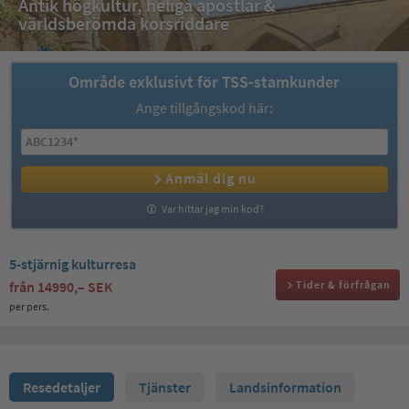
Antik högkultur, heliga apostlar &
världsberömda korsriddare
Område exklusivt för TSS-stamkunder
Ange tillgångskod här:
Anmäl dig nu
Var hittar jag min kod?
5-stjärnig kulturresa
från
14990,– SEK
Tider & förfrågan
per pers.
Resedetaljer
Tjänster
Landsinformation